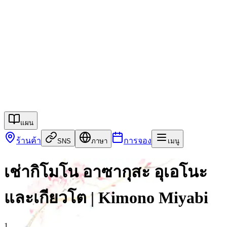
江戸和装工房雅
แพ็กเกจชุดกิโมโน
แคมเปญ
บริการ
ร้านค้า
คอลัมน์
ขั้นตอนการเช่า
คำถามที่พบบ่อย
ภาษาไทย
การจอง
ติดต่อเรา
แผน
ร้านค้า
การจอง
SNS
ภาษา
เมนู
เช่ากิโมโน อาซากุสะ อุเอโนะ
และเกียวโต | Kimono Miyabi
1