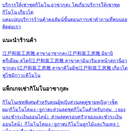
บริการให้เช่าชุดกิโมโน อาซากุสะ โตเกียว
บริการให้เช่าชุด
กิโมโน เกียวโต
แคมเปญ
บริการ
ร้านค้า
คอลัมน์
ขั้นตอนการเช่า
คำถามที่พบบ่อย
ติดต่อเรา
แนะนำร้านค้า
江戸和装工房雅 สาขาอาซากุสะ
江戸和装工房雅 มิยาบิ
พรีเมียม สโตร์
江戸和装工房雅 สาขาคามินาริมง(หน้าสถานีอา
ซากุสะ)
江戸和装工房雅 สาขาคิโยมิซุ
江戸和装工房雅 เกียวโต
ฟูโซมิกาวะคิโมโน
แพ็กเกจเช่ากิโมโนอาซากุสะ
กิโมโนเซทพิเศษสำหรับคุณผู้หญิง
ส่วนลดคู่ชายหญิง(+เซ็ต
ผม)กิโมโนโคมง / ยูกาตะ
ส่วนลดชุดกิโมโนสำหรับกลุ่ม （จอง
และชำระเงินออนไลน์）
ส่วนลดครอบครัว(จองและชำระเงิน
ออนไลน์）กิโมโนโคมง / ยูกาตะ
กิโมโนลูกไม้และวินเทจ｜