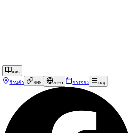
江戸和装工房雅
แพ็กเกจชุดกิโมโน
แคมเปญ
บริการ
ร้านค้า
คอลัมน์
ขั้นตอนการเช่า
คำถามที่พบบ่อย
ภาษาไทย
การจอง
ติดต่อเรา
แผน
ร้านค้า
การจอง
SNS
ภาษา
เมนู