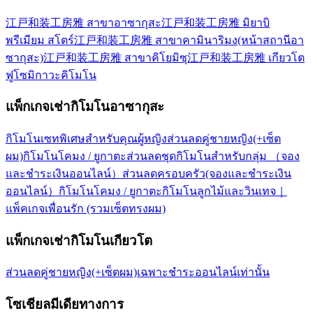
江戸和装工房雅 สาขาอาซากุสะ
江戸和装工房雅 มิยาบิ
พรีเมียม สโตร์
江戸和装工房雅 สาขาคามินาริมง(หน้าสถานีอา
ซากุสะ)
江戸和装工房雅 สาขาคิโยมิซุ
江戸和装工房雅 เกียวโต
ฟูโซมิกาวะคิโมโน
แพ็กเกจเช่ากิโมโนอาซากุสะ
กิโมโนเซทพิเศษสำหรับคุณผู้หญิง
ส่วนลดคู่ชายหญิง(+เซ็ต
ผม)กิโมโนโคมง / ยูกาตะ
ส่วนลดชุดกิโมโนสำหรับกลุ่ม （จอง
และชำระเงินออนไลน์）
ส่วนลดครอบครัว(จองและชำระเงิน
ออนไลน์）กิโมโนโคมง / ยูกาตะ
กิโมโนลูกไม้และวินเทจ｜
แพ็คเกจเพื่อนรัก (รวมเซ็ตทรงผม)
แพ็กเกจเช่ากิโมโนเกียวโต
ส่วนลดคู่ชายหญิง(+เซ็ตผม)เฉพาะชำระออนไลน์เท่านั้น
โซเชียลมีเดียทางการ