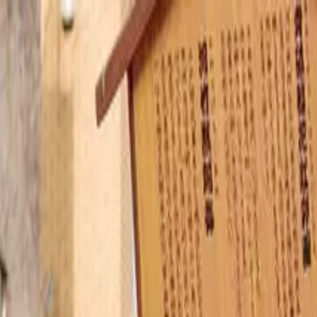
江戸和装工房雅
和服套餐
优惠活动
化妆摄影服务
店舗
专栏
租赁流程
常见问题
简体中文
预约
联系我们
方案
店铺
预约
SNS
语言
菜单