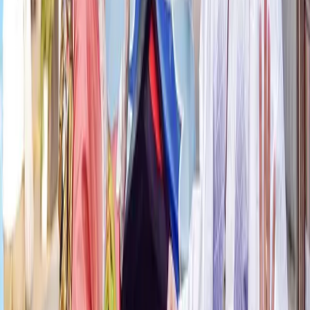
※ 费用中已包含发型设计服务。
※ 行李箱等物品可免费寄存。
归还时间
无论预约时间为何，请于17:00前归还。
超过归还时间后，将按每30分钟收取3,000日元延时费用，敬
请事先理解。
画廊
成人礼振袖(含发型)
预约
画廊