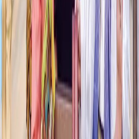
成人礼振袖(含发型)
预约
浅草本店
的和服租赁方案一览
高级浴衣方案（女士）6月1日〜９月15日限定
◎精美浴衣套装
（女性专用）6/1～9/15限定
◎浴衣 男士方案
男士礼装和服
男
士和服
访问着(含发型)
豪华成人礼振袖(含发型)
女士华丽和服
女士高级和服(含发型)
櫻花季早鳥方案
情侣优惠方案 小纹和
服/浴衣
团体优惠（需要网站提前支付）
和洋和服双人套餐
和
洋蕾丝和服情侣套餐
和洋和服 含发型
振袖情侣和服套餐
人力
车方案
汉服租借
情侶浴衣方案 夏日限定