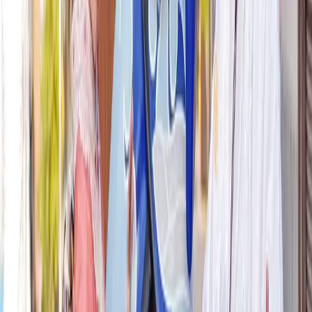
从办理接待手续开始，完成穿着与发型整理后至出发为止，整
体所需时间约为30～60分钟。具体时间可能因挑选和服所需时
间及现场拥挤情况而有所浮动。
预约受理期间
可通过官方网站在希望时间前10分钟内完成预约。如为当日预
约，可能需要等候，敬请提前理解。
注意事项
※ 若头发因使用发蜡或卷发棒等工具而形成明显定型，可能
无法完全按照您的要求进行发型设计。
※ 非常抱歉，本店不为孕妇提供穿着服务。
※ 由于刘海造型因人而异，建议提前整理好后再到店，以便
顺利进行。