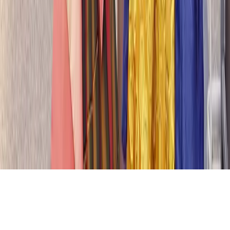
京都和服租赁套餐
櫻花季早鳥方案
情侣优惠方案(含发型)网站支付限定
官方社交媒体
江户和装工房雅 官方Instagram
江户和装工房雅 官方Facebook
江户和装工房雅 官方小红书
江户和装工房雅 官方大众点评
江
户和装工房雅 官方微博
公司信息
使用条款
特定商取引法声明
运营公司
©
2026
江户和装工房雅 All Rights Reserved.