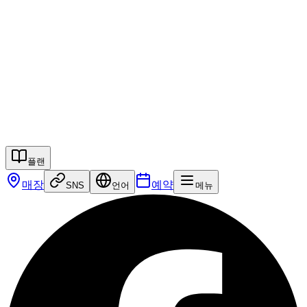
江戸和装工房雅
기모노 플랜
캠페인
서비스
매장
칼럼
임대차용역
자주 묻는 질문
한국어
예약
문의하기
플랜
매장
예약
SNS
언어
메뉴