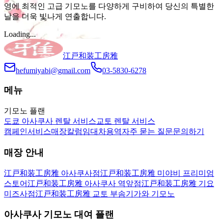
영에 최적인 고급 기모노를 다양하게 구비하여 당신의 특별한
날을 더욱 빛나게 연출합니다.
Loading...
江戸和装工房雅
hefumiyabi@gmail.com
03-5830-6278
메뉴
기모노 플랜
도쿄 아사쿠사 렌탈 서비스
교토 렌탈 서비스
캠페인
서비스
매장
칼럼
임대차용역
자주 묻는 질문
문의하기
매장 안내
江戸和装工房雅 아사쿠사점
江戸和装工房雅 미야비 프리미엄
스토어
江戸和装工房雅 아사쿠사 역앞점
江戸和装工房雅 기요
미즈사점
江戸和装工房雅 교토 부솜기가와 기모노
아사쿠사 기모노 대여 플랜